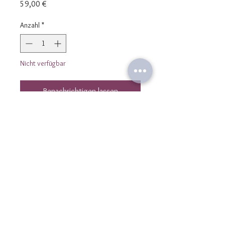
Preis
59,00 €
Anzahl
*
Nicht verfügbar
Benachrichtigen lassen
Collier en pierres fines Turquoise
Naturelle véritable forme nuggets 4
mm et Nacre veritable forme cube
'4mm. Les pieers sont montées et
selectionnées une par une à la main
sur un cordon en polyester couleur
mordoré.
Le collier est réglable grâce à un
Kontaktiere uns