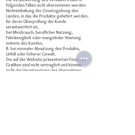
folgenden Fällen nicht übernommen werden:
Nichteinhaltung der Gesetzgebung des
Landes, in das die Produkte geliefert werden,
für deren Überprüfung der Kunde
verantwortlich ist,
bei Missbrauch, beruflicher Nutzung,
Fahrlässigkeit oder mangelnder Wartung
seitens des Kunden,
B. bei normaler Abnutzung des Produkts,
Unfall oder höherer Gewalt.
Die auf der Website präsentierten Fotos und
Grafiken sind nicht vertraglich und können
nicht die Verantwortung des übernehmen
Verkäufer.
Die Gewährleistung des Verkäufers ist in
jedem Fall auf den Ersatz oder die Erstattung
nicht konformer Produkte bzw
von einem Defekt betroffen.
ARTIKEL 9 – PERSONENBEZOGENE DATEN
Der Kunde wird darüber informiert, dass die
Erhebung seiner personenbezogenen Daten
für den Verkauf der Produkte durch den
Verkäufer erforderlich ist.
sowie deren Weitergabe an Dritte zum Zweck