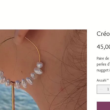
Créo
45,0
Paire de
perles d
nugget i
Diamètr
Anzahl
*
Longueur
7 cm