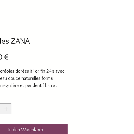
les ZANA
Preis
0 €
 créoles dorées à l'or fin 24k avec
'eau douce naturelles forme
rrégulière et pendentif barre .
e des boucles : 40mm
 totale des boucles :
In den Warenkorb