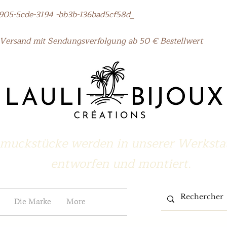
5cde-3194 -bb3b-136bad5cf58d_
Versand mit Sendungsverfolgung ab 50 € Bestellwert
muckstücke werden in unserer Werkstat
entworfen und montiert.
Die Marke
More