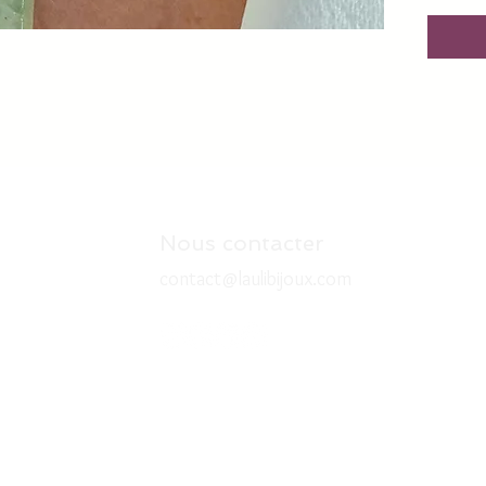
4 pierre
Nous contacter
contact@laulibijoux.com