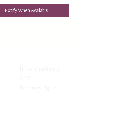
Notify When Available
s au choix
Informations
CGV
Mentions légales