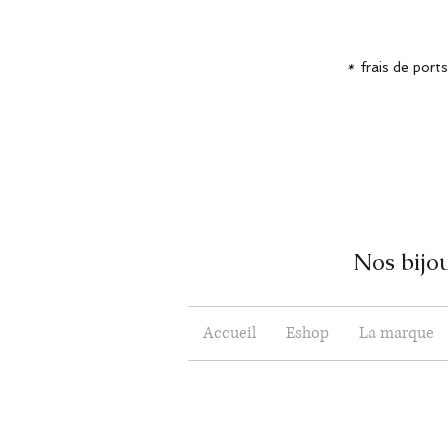
*
frais de port
Nos bijou
Accueil
Eshop
La marque