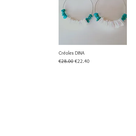
Quick View
Créoles DINA
Regular Price
Sale Price
€28.00
€22.40