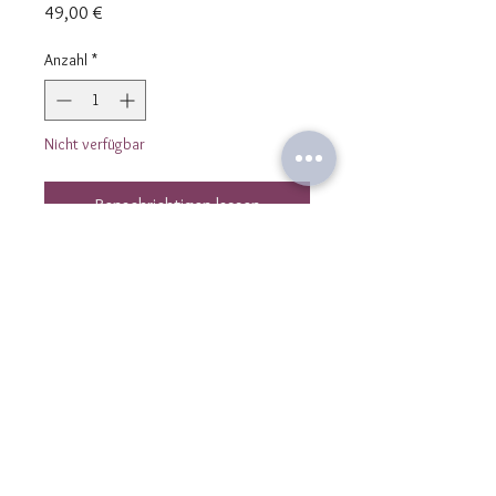
Preis
49,00 €
Anzahl
*
Nicht verfügbar
Benachrichtigen lassen
Bracelet MULTITOURS en hématites
dorées 2 et 3 mm et pendentif oeil
strass noir doré à l'or fin 24K.
Fermoir ressort 8mm plaqué or 3
Microns.
Longueur totale du bracelet : 78 cm
et 6 cm de rallonge.
Kontaktiere uns