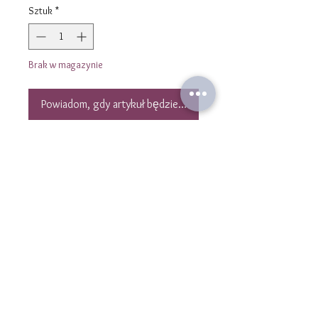
Sztuk
*
Brak w magazynie
Powiadom, gdy artykuł będzie dostępny
Collier Ras de cou en hématites
hexagone facettées vintage gold et
pierres en Turquoise naturelle forme
galet .
Longueur du collier : 37 cm et 4 cm
de rallonge.
Taille des hématites : 1mmx2mm
Taille des Turquoise : 3mm
Délai de confection du collier : 5
Skontaktuj się z nami
jours.
kontakt@laulibijoux.com