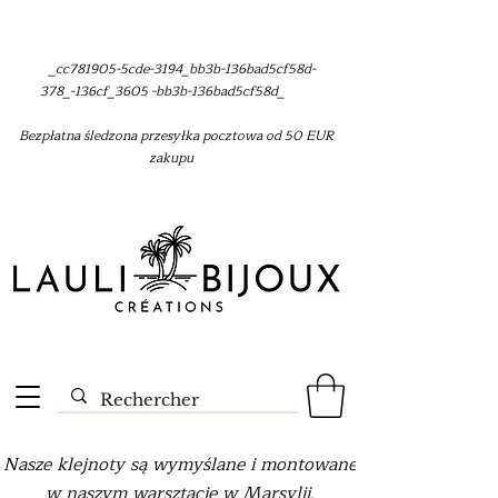
_cc781905-5cde-3194_bb3b-136bad5cf58d-
378_-136cf_3605 -bb3b-136bad5cf58d_
Bezpłatna śledzona przesyłka pocztowa od 50 EUR
zakupu
Nasze klejnoty są wymyślane i montowane
w naszym warsztacie w Marsylii.