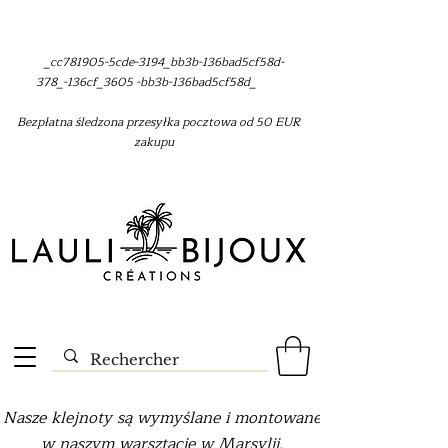
_cc781905-5cde-3194_bb3b-136bad5cf58d-
378_-136cf_3605 -bb3b-136bad5cf58d_
Bezpłatna śledzona przesyłka pocztowa od 50 EUR
zakupu
Nasze klejnoty są wymyślane i montowane
w naszym warsztacie w Marsylii.