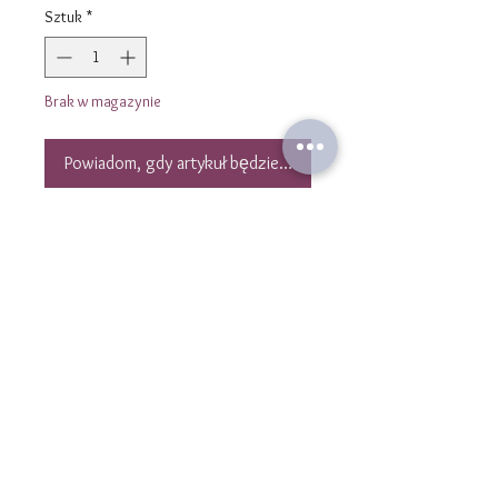
Sztuk
*
Brak w magazynie
Powiadom, gdy artykuł będzie dostępny
Collier en pierres fines Turquoise
Naturelle véritable forme nuggets 4
mm . Les pieers sont montées et
selectionnées une par une à la main
sur un cordon en polyester couleur
mordoré.
Le collier est réglable grâce à un
noeud coulissant macramé. Sa
Skontaktuj się z nami
longueur est donc variable, il peut se
kontakt@laulibijoux.com
porter en ras de cou ou en collier