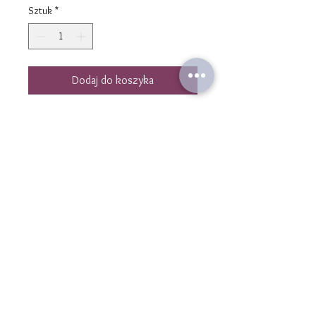
Sztuk
*
Dodaj do koszyka
Paire de boucles d'oreilles composée
de gros anneaux entrelacés et de
tiges.
L'ensemble est en plaqué or 1
micron.
La longueur totale est de 10 cm
Skontaktuj się z nami
kontakt@laulibijoux.com
Informacja