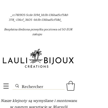
_cc781905-5cde-3194_bb3b-136bad5cf58d-
378_-136cf_3605 -bb3b-136bad5cf58d_
Bezpłatna śledzona przesyłka pocztowa od 50 EUR
zakupu
Nasze klejnoty są wymyślane i montowane
w naszym warsztacie w Marsylii.