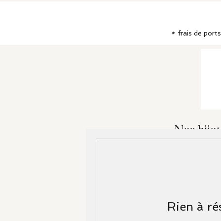
*
frais de port
Nos bijou
Accueil
Eshop
La marque
Rien à ré