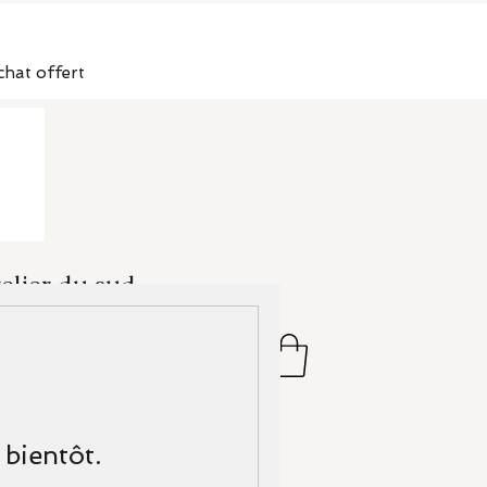
chat offert
elier du sud
Se connecter
 bientôt.