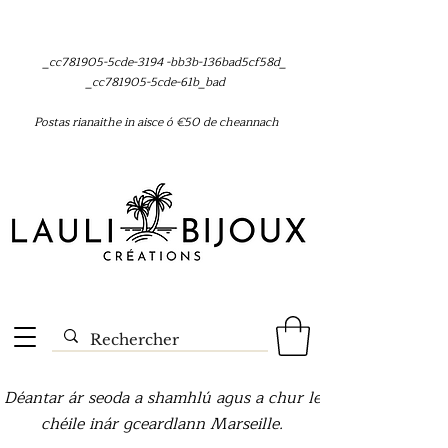
_cc781905-5cde-3194 -bb3b-136bad5cf58d_
_cc781905-5cde-61b_bad
Postas rianaithe in aisce ó €50 de cheannach
Déantar ár seoda a shamhlú agus a chur le
chéile inár gceardlann Marseille.