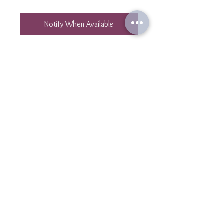
Notify When Available
Ras de cou en perles japonaises
miyuki multicolores et mini oeil
STRASS doré à l'or fin . Fermoir en
plaqué or 3 microns.
Longueur du collier : 36 cm et 5 cm
de chaine de rallonge.
Glaoigh orainn
teagmhá
il@laulibijoux.com
Eolas
GTC
Fógra Dlíthiúil