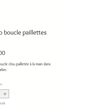
 boucle paillettes
Price
00
cle clou pailletée à la main dans
lier.
longé en Argent Rodhié noir
*
souhaitez la paire, merci d'indiquer
tock
otre panier.