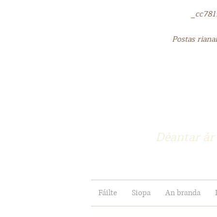
_cc781905-5
Postas rianai
Déantar ár 
Fáilte
Siopa
An branda