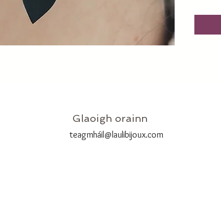
Glaoigh orainn
teagmhá
il@laulibijoux.com