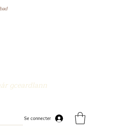
bad
nár gceardlann
Se connecter