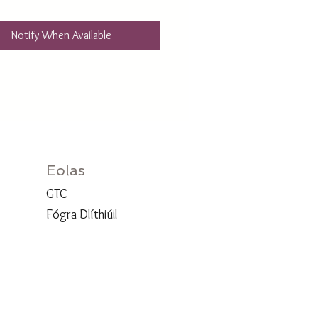
Notify When Available
Eolas
GTC
Fógra Dlíthiúil