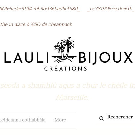
cde-3194 -bb3b-136bad5cf58d_ _cc781905-5cde-61b_
the in aisce ó €50 de cheannach
seoda a shamhlú agus a chur le chéile i
Marseille.
Leideanna cothabhála
More