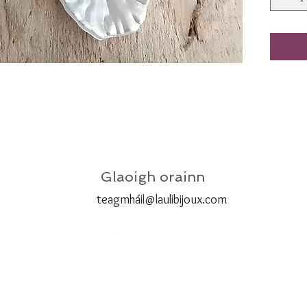
Glaoigh orainn
teagmhá
il@laulibijoux.com