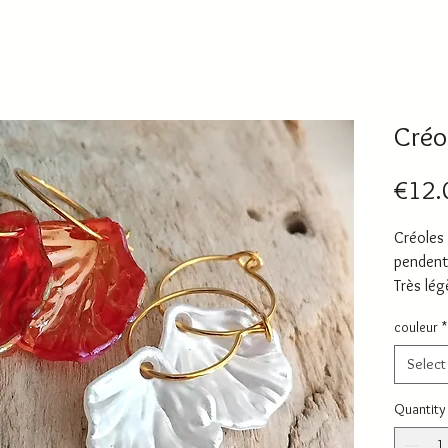
Créo
€12.
Créoles 
pendenti
Très lég
couleur
*
Select
Quantity