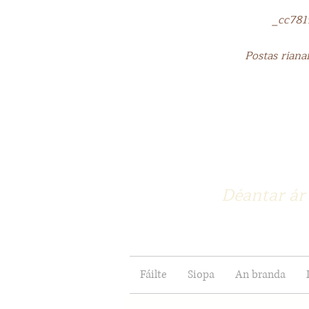
_cc781905-5
Postas rianai
Déantar ár 
Fáilte
Siopa
An branda