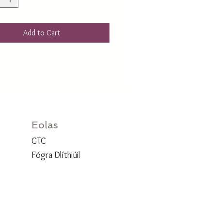
Add to Cart
Eolas
GTC
Fógra Dlíthiúil