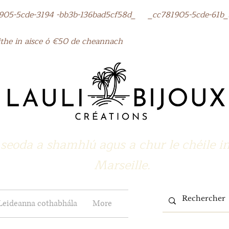
cde-3194 -bb3b-136bad5cf58d_ _cc781905-5cde-61b_
the in aisce ó €50 de cheannach
seoda a shamhlú agus a chur le chéile i
Marseille.
Leideanna cothabhála
More