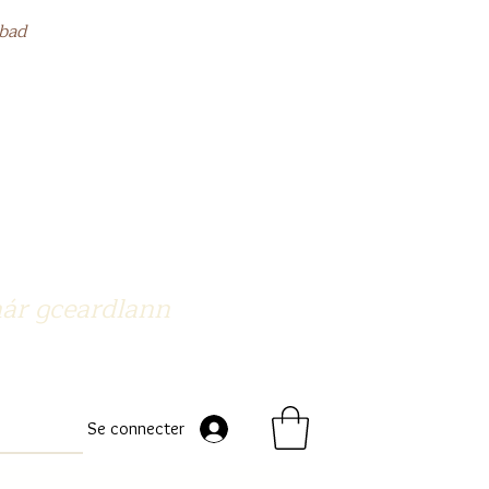
bad
nár gceardlann
Se connecter