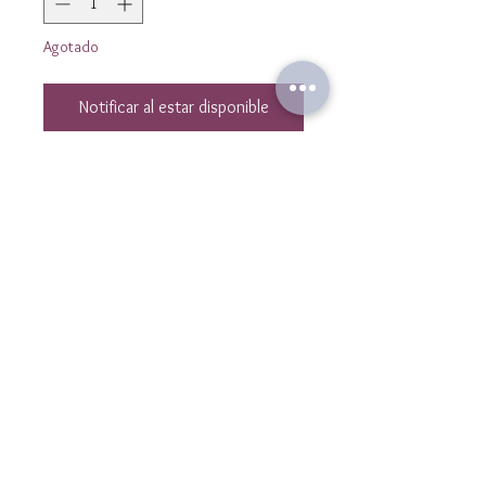
Agotado
Notificar al estar disponible
Collier chaine gourmette fine dorée
à l'or fin 24k 1 micron avec plusieurs
perles dorées , un œil strass et un
pendentif central en Pierre de
Turquoise véritable .
La longueur du collier est
de 40 cm avec une chaine de
rallonge de 4cm .
Nous contacter
contact@laulibijoux.com
Informations
CGV