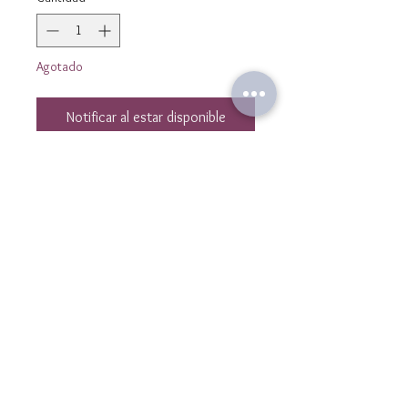
Agotado
Notificar al estar disponible
Bracelet en perles carrées 4mm en
Pierre d'AMETHYSTE facettées et
perles en hématites dorées losanges
2 mm.
Bracelet monté sur un fil en
polyester et réglable avec un noeud
Nous contacter
contact@laulibijoux.com
coulissant macramé.
Informations