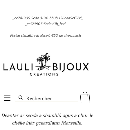
_cc781905-5cde-3194 -bb3b-136bad5cf58d_
_cc781905-5cde-61b_bad
Postas rianaithe in aisce ó €50 de cheannach
Déantar ár seoda a shamhlú agus a chur le
chéile inár gceardlann Marseille.