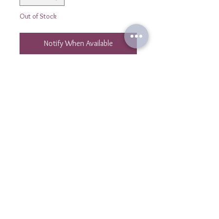
Out of Stock
Notify When Available
Bracelet en pierres cube faceté en
Amazonite et hematites losange.
Bracelet sur cordon turquoise en
polyester et réglable avec un noeud
coulissant macramé.
Bracelet sur un rang.
Taille unique.
Glaoigh orainn
teagmhá
Perles 4mm et 2mm
il@laulibijoux.com
Eolas
GTC
Fógra Dlíthiúil