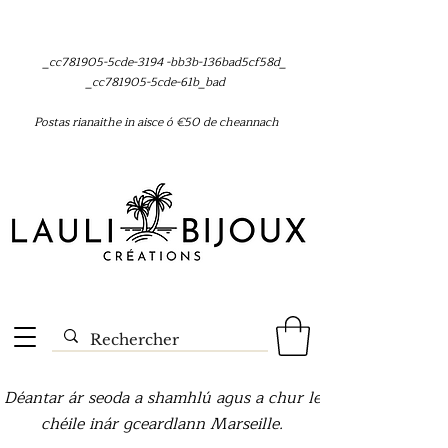
_cc781905-5cde-3194 -bb3b-136bad5cf58d_
_cc781905-5cde-61b_bad
Postas rianaithe in aisce ó €50 de cheannach
Déantar ár seoda a shamhlú agus a chur le
chéile inár gceardlann Marseille.