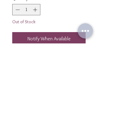
Out of Stock
Notify When Available
Paire de boucles dorée à l'or fin 24K
premium et argenté 925 premium.
Forme galet.
Texture granite.
Boucles légères.
Glaoigh orainn
teagmhá
il@laulibijoux.com
Eolas